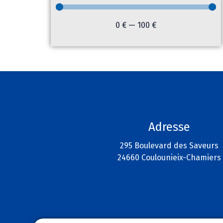
0
€
—
100
€
Adresse
295 Boulevard des Saveurs
24660 Coulounieix-Chamiers